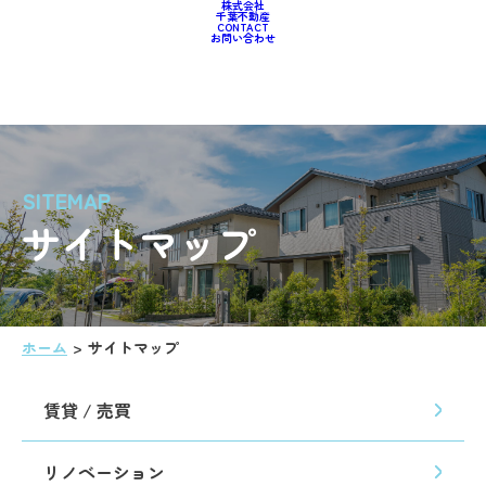
株式会社
千葉不動産
CONTACT
お問い合わせ
賃貸 / 売買
リノベーション
不動産資産運用
会社案内
お問い合わせ
最新情報
サイトマップ
SITEMAP
サイトマップ
ホーム
サイトマップ
賃貸 / 売買
リノベーション